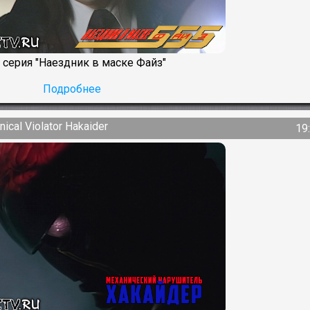
 серия "Наездник в маске Файз"
Подробнее
al Violator Hakaider
19