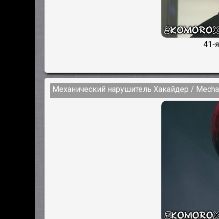
41-я
Механический нарушитель Хакайдер / Mechanic