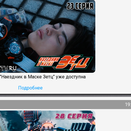
 "Наездник в Маске Зетц" уже доступна
Подробнее
19