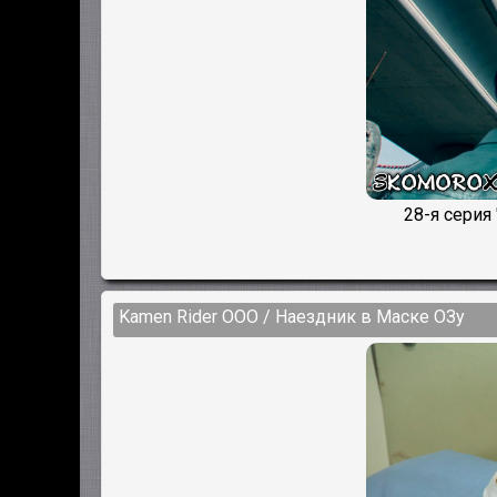
28-я серия
Kamen Rider OOO / Наездник в Маске ОЗу