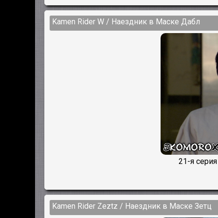
Kamen Rider W / Наездник в Маске Дабл
21-я сери
Kamen Rider Zeztz / Наездник в Маске Зетц