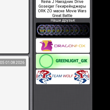
Reina
J
Наездник
Drive
Goseiger
Гекирейнджеры
ORK
ZO
маске
Movie Wars
Great Battle
Наши друзья:
:05 01.08.2026