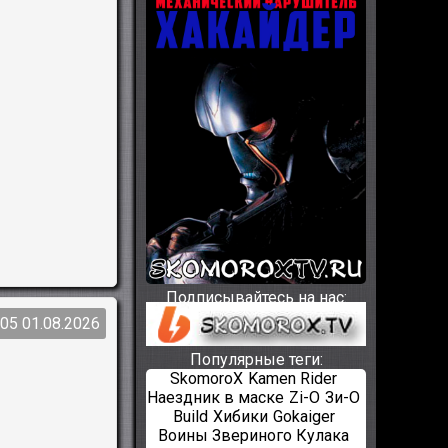
Подписывайтесь на нас:
:05 01.08.2026
Популярные теги:
SkomoroX
Kamen Rider
Наездник в маске
Zi-O
Зи-О
Build
Хибики
Gokaiger
Воины Звериного Кулака