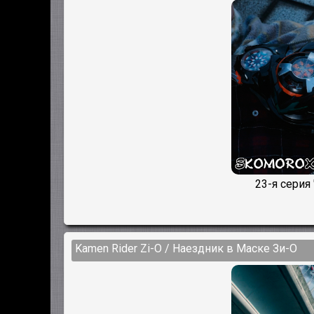
23-я серия
Kamen Rider Zi-O / Наездник в Маске Зи-О