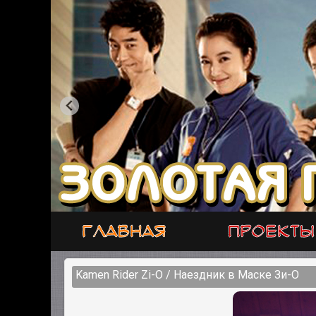
Главная
Проекты
Kamen Rider Zi-O / Наездник в Маске Зи-О