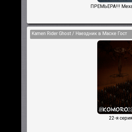
ПРЕМЬЕРА!!! Меха
Kamen Rider Ghost / Наездник в Маске Гост
22-я сери