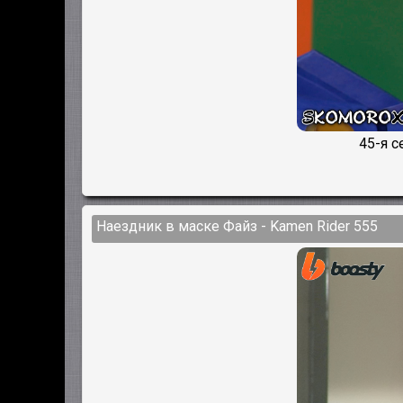
45-я 
Наездник в маске Файз - Kamen Rider 555